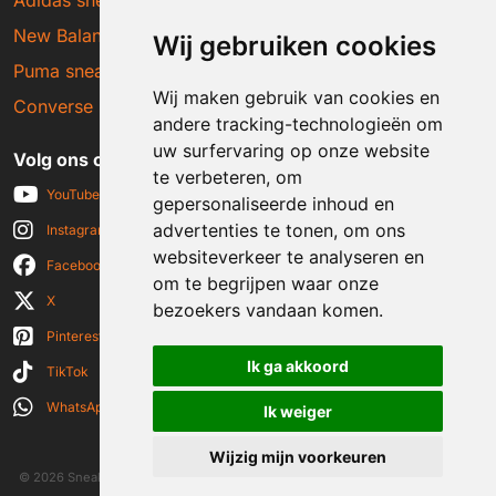
New Balance sneakers
Wij gebruiken cookies
Puma sneakers
Wij maken gebruik van cookies en
Converse sneakers
andere tracking-technologieën om
uw surfervaring op onze website
Volg ons op social media
te verbeteren, om
YouTube
gepersonaliseerde inhoud en
advertenties te tonen, om ons
Instagram
websiteverkeer te analyseren en
Facebook
om te begrijpen waar onze
X
bezoekers vandaan komen.
Pinterest
Ik ga akkoord
TikTok
WhatsApp
Ik weiger
Wijzig mijn voorkeuren
© 2026 Sneakerplaats.nl
|
Algemene voorwaarden
|
Disclaimer
|