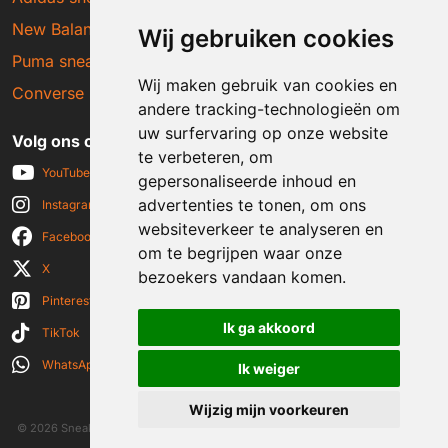
New Balance sneakers
Wij gebruiken cookies
Puma sneakers
Wij maken gebruik van cookies en
Converse sneakers
andere tracking-technologieën om
uw surfervaring op onze website
Volg ons op social media
te verbeteren, om
YouTube
gepersonaliseerde inhoud en
advertenties te tonen, om ons
Instagram
websiteverkeer te analyseren en
Facebook
om te begrijpen waar onze
X
bezoekers vandaan komen.
Pinterest
Ik ga akkoord
TikTok
WhatsApp
Ik weiger
Wijzig mijn voorkeuren
© 2026 Sneakerplaats.nl
|
Algemene voorwaarden
|
Disclaimer
|
Privacy verklaring