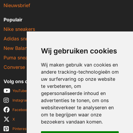
Nieuwsbrief
Populair
Nike sneakers
Adidas sneakers
New Balance sneakers
Wij gebruiken cookies
Puma sneakers
Wij maken gebruik van cookies en
Converse sneakers
andere tracking-technologieën om
uw surfervaring op onze website
Volg ons op social media
te verbeteren, om
YouTube
gepersonaliseerde inhoud en
advertenties te tonen, om ons
Instagram
websiteverkeer te analyseren en
Facebook
om te begrijpen waar onze
X
bezoekers vandaan komen.
Pinterest