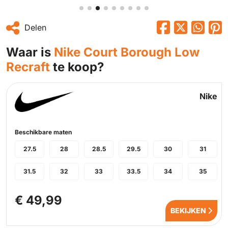
Delen
Waar is
Nike Court Borough Low
Recraft
te koop?
Nike
Beschikbare maten
27.5
28
28.5
29.5
30
31
31.5
32
33
33.5
34
35
€ 49,99
BEKIJKEN