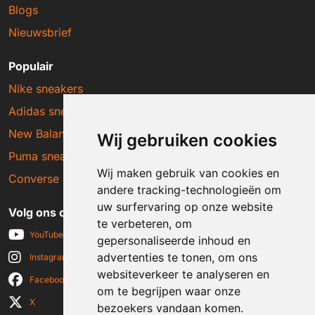
Blogs
Nieuwsbrief
Populair
Nike sneakers
Adidas sneakers
New Balance sneakers
Wij gebruiken cookies
Puma sneakers
Wij maken gebruik van cookies en
Converse sneakers
andere tracking-technologieën om
uw surfervaring op onze website
Volg ons op social media
te verbeteren, om
YouTube
gepersonaliseerde inhoud en
advertenties te tonen, om ons
Instagram
websiteverkeer te analyseren en
Facebook
om te begrijpen waar onze
X
bezoekers vandaan komen.