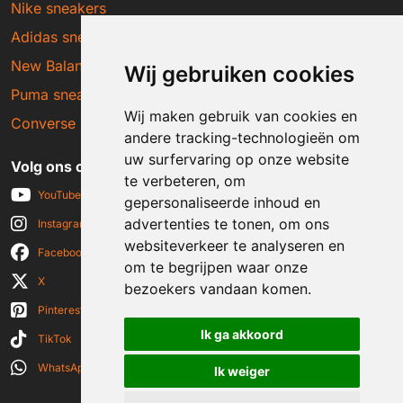
Nike sneakers
Adidas sneakers
New Balance sneakers
Wij gebruiken cookies
Puma sneakers
Wij maken gebruik van cookies en
Converse sneakers
andere tracking-technologieën om
uw surfervaring op onze website
Volg ons op social media
te verbeteren, om
YouTube
gepersonaliseerde inhoud en
advertenties te tonen, om ons
Instagram
websiteverkeer te analyseren en
Facebook
om te begrijpen waar onze
X
bezoekers vandaan komen.
Pinterest
Ik ga akkoord
TikTok
WhatsApp
Ik weiger