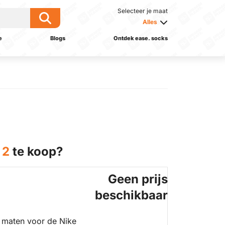
Selecteer je maat
Alles
e
Blogs
Ontdek ease. socks
 2
te koop?
Geen prijs
beschikbaar
 maten voor de Nike