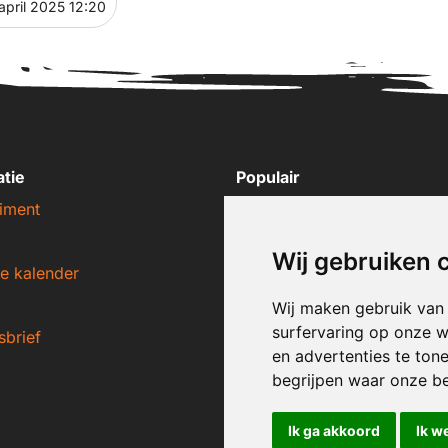
april 2025 12:20
atie
Populair
iment
Nike sneakers
Adidas sneakers
Wij gebruiken 
e kalender
New Balance sneakers
Puma sneakers
Wij maken gebruik van
surfervaring op onze w
sbrief
Converse sneakers
en advertenties te ton
begrijpen waar onze b
Ik ga akkoord
Ik w