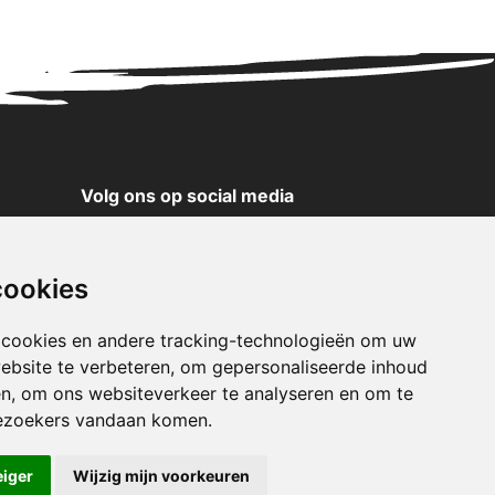
Volg ons op social media
YouTube
Instagram
cookies
Facebook
X
 cookies en andere tracking-technologieën om uw
ebsite te verbeteren, om gepersonaliseerde inhoud
Pinterest
en, om ons websiteverkeer te analyseren en om te
TikTok
ezoekers vandaan komen.
WhatsApp
eiger
Wijzig mijn voorkeuren