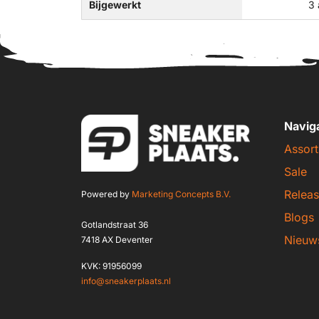
Bijgewerkt
3 
Navig
Assort
Sale
Releas
Powered by
Marketing Concepts B.V.
Blogs
Gotlandstraat 36
Nieuw
7418 AX Deventer
KVK: 91956099
info@sneakerplaats.nl