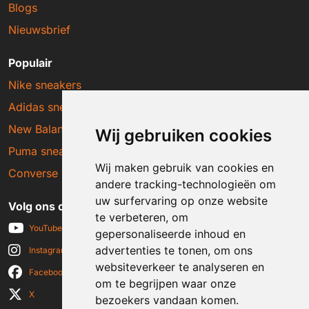
Blogs
Nieuwsbrief
Populair
Nike sneakers
Adidas sneakers
New Balance sneakers
Wij gebruiken cookies
Puma sneakers
Wij maken gebruik van cookies en
Converse sneakers
andere tracking-technologieën om
uw surfervaring op onze website
Volg ons op social media
te verbeteren, om
YouTube
gepersonaliseerde inhoud en
advertenties te tonen, om ons
Instagram
websiteverkeer te analyseren en
Facebook
om te begrijpen waar onze
X
bezoekers vandaan komen.