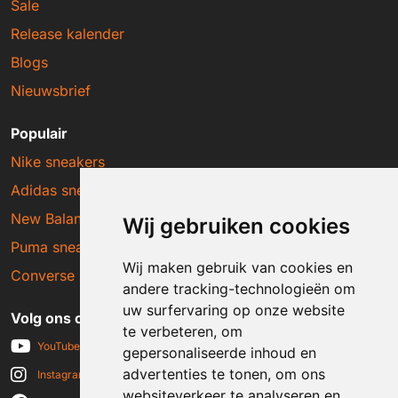
Sale
Release kalender
Blogs
Nieuwsbrief
Populair
Nike sneakers
Adidas sneakers
New Balance sneakers
Wij gebruiken cookies
Puma sneakers
Wij maken gebruik van cookies en
Converse sneakers
andere tracking-technologieën om
uw surfervaring op onze website
Volg ons op social media
te verbeteren, om
YouTube
gepersonaliseerde inhoud en
advertenties te tonen, om ons
Instagram
websiteverkeer te analyseren en