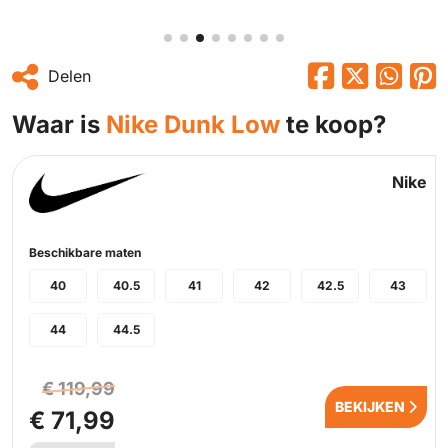
Delen
Waar is
Nike Dunk Low
te koop?
Nike
Beschikbare maten
40
40.5
41
42
42.5
43
44
44.5
€ 119,99
BEKIJKEN
€ 71,99