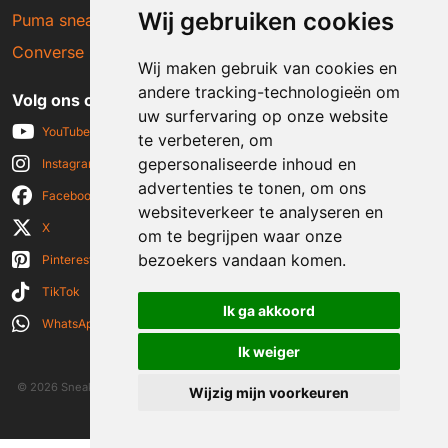
Wij gebruiken cookies
Puma sneakers
Converse sneakers
Wij maken gebruik van cookies en
andere tracking-technologieën om
Volg ons op social media
uw surfervaring op onze website
YouTube
te verbeteren, om
gepersonaliseerde inhoud en
Instagram
advertenties te tonen, om ons
Facebook
websiteverkeer te analyseren en
X
om te begrijpen waar onze
bezoekers vandaan komen.
Pinterest
TikTok
Ik ga akkoord
WhatsApp
Ik weiger
© 2026 Sneakerplaats.nl
|
Algemene voorwaarden
|
Disclaimer
|
Wijzig mijn voorkeuren
Privacy verklaring