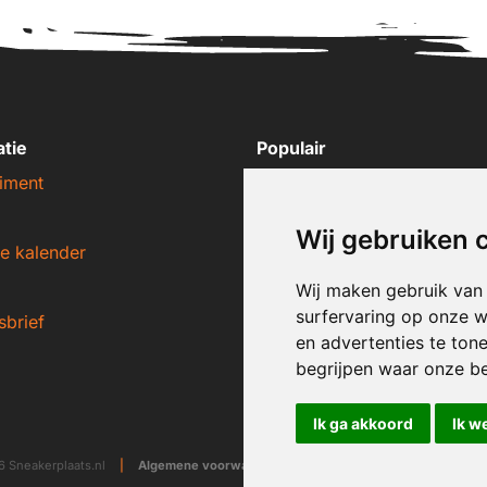
atie
Populair
iment
Nike sneakers
Adidas sneakers
Wij gebruiken 
e kalender
New Balance sneakers
Puma sneakers
Wij maken gebruik van
surfervaring op onze w
sbrief
Converse sneakers
en advertenties te ton
begrijpen waar onze b
Ik ga akkoord
Ik w
 Sneakerplaats.nl
|
Algemene voorwaarden
|
Disclaimer
|
Privacy ver