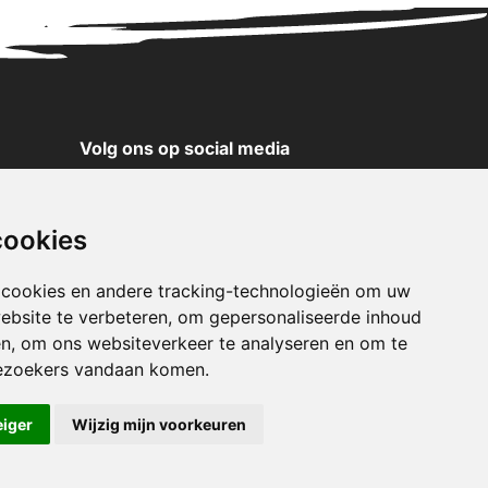
Volg ons op social media
YouTube
Instagram
cookies
Facebook
X
 cookies en andere tracking-technologieën om uw
ebsite te verbeteren, om gepersonaliseerde inhoud
Pinterest
en, om ons websiteverkeer te analyseren en om te
TikTok
ezoekers vandaan komen.
WhatsApp
eiger
Wijzig mijn voorkeuren
klaring