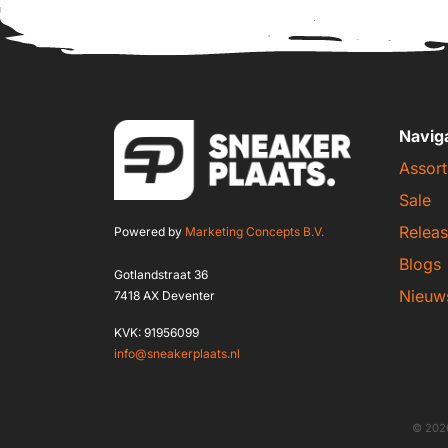
Navig
Assort
Sale
Releas
Powered by
Marketing Concepts B.V.
Blogs
Gotlandstraat 36
Nieuw
7418 AX Deventer
KVK: 91956099
info@sneakerplaats.nl
© 2026