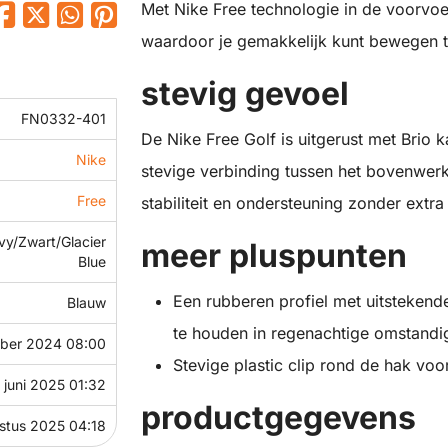
Met Nike Free technologie in de voorvoet 
waardoor je gemakkelijk kunt bewegen ti
stevig gevoel
FN0332-401
De Nike Free Golf is uitgerust met Brio 
Nike
stevige verbinding tussen het bovenwerk
Free
stabiliteit en ondersteuning zonder extra
y/Zwart/Glacier
meer pluspunten
Blue
Een rubberen profiel met uitstekend
Blauw
te houden in regenachtige omstandi
ber 2024 08:00
Stevige plastic clip rond de hak voor 
 juni 2025 01:32
productgegevens
stus 2025 04:18