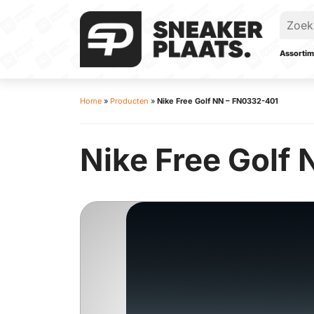
Assortim
Home
»
Producten
»
Nike Free Golf NN – FN0332-401
Nike Free Golf