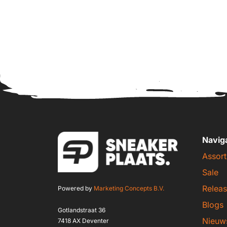
Navig
Assort
Sale
Releas
Powered by
Marketing Concepts B.V.
Blogs
Gotlandstraat 36
Nieuw
7418 AX Deventer