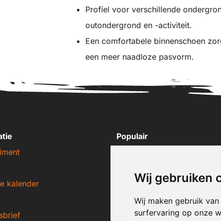
Profiel voor verschillende ondergro
outondergrond en -activiteit.
Een comfortabele binnenschoen zor
een meer naadloze pasvorm.
atie
Populair
iment
Nike sneakers
Adidas sneakers
Wij gebruiken 
e kalender
New Balance sneakers
Puma sneakers
Wij maken gebruik van
surfervaring op onze w
sbrief
Converse sneakers