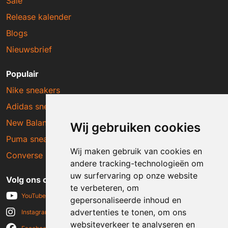
Sale
Release kalender
Blogs
Nieuwsbrief
Populair
Nike sneakers
Adidas sneakers
New Balance sneakers
Wij gebruiken cookies
Puma sneakers
Wij maken gebruik van cookies en
Converse sneakers
andere tracking-technologieën om
uw surfervaring op onze website
Volg ons op social media
te verbeteren, om
YouTube
gepersonaliseerde inhoud en
advertenties te tonen, om ons
Instagram
websiteverkeer te analyseren en