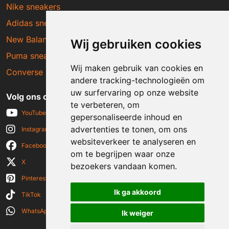
Nike sneakers
Adidas sneakers
New Balance sneakers
Wij gebruiken cookies
Puma sneakers
Wij maken gebruik van cookies en
Converse sneakers
andere tracking-technologieën om
uw surfervaring op onze website
Volg ons op social media
te verbeteren, om
YouTube
gepersonaliseerde inhoud en
advertenties te tonen, om ons
Instagram
websiteverkeer te analyseren en
Facebook
om te begrijpen waar onze
X
bezoekers vandaan komen.
Pinterest
Ik ga akkoord
TikTok
WhatsApp
Ik weiger