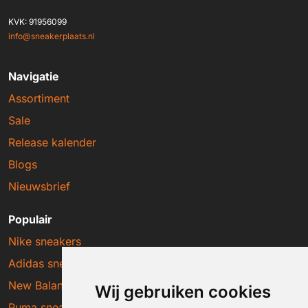
KVK: 91956099
info@sneakerplaats.nl
Navigatie
Assortiment
Sale
Release kalender
Blogs
Nieuwsbrief
Populair
Nike sneakers
Adidas sneakers
New Balance sneakers
Wij gebruiken cookies
Puma sneakers