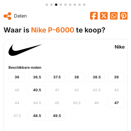
Delen
Waar is
Nike P-6000
te koop?
Nike
Beschikbare maten
36
36.5
37.5
38
38.5
39
40
40.5
41
42
42.5
43
44
44.5
45
45.5
46
47
47.5
48.5
49.5