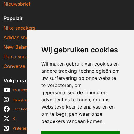
Nieuwsbrief
Populair
Nike sneakers
Adidas sneakers
New Balance sneakers
Wij gebruiken cookies
Puma sneakers
Wij maken gebruik van cookies en
Converse sneakers
andere tracking-technologieën om
uw surfervaring op onze website
Volg ons op social media
te verbeteren, om
YouTube
gepersonaliseerde inhoud en
advertenties te tonen, om ons
Instagram
websiteverkeer te analyseren en
Facebook
om te begrijpen waar onze
X
bezoekers vandaan komen.
Pinterest