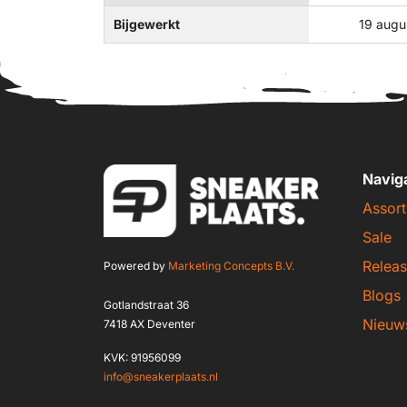
Bijgewerkt
19 augu
Navig
Assort
Sale
Releas
Powered by
Marketing Concepts B.V.
Blogs
Gotlandstraat 36
Nieuw
7418 AX Deventer
KVK: 91956099
info@sneakerplaats.nl