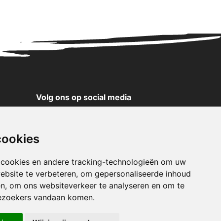
Volg ons op social media
YouTube
Instagram
cookies
Facebook
X
 cookies en andere tracking-technologieën om uw
ebsite te verbeteren, om gepersonaliseerde inhoud
Pinterest
en, om ons websiteverkeer te analyseren en om te
TikTok
ezoekers vandaan komen.
WhatsApp