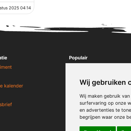
stus 2025 04:14
atie
Populair
iment
Nike sneakers
Adidas sneakers
Wij gebruiken 
e kalender
New Balance sneakers
Puma sneakers
Wij maken gebruik van
surfervaring op onze w
sbrief
Converse sneakers
en advertenties te ton
begrijpen waar onze b