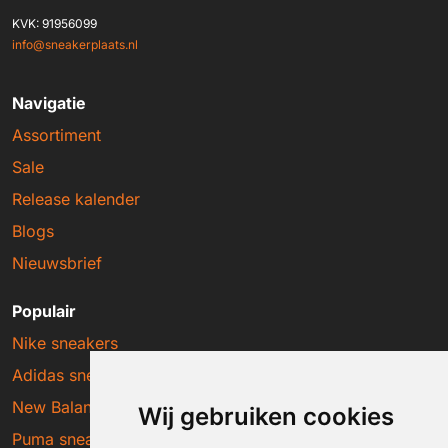
KVK: 91956099
info@sneakerplaats.nl
Navigatie
Assortiment
Sale
Release kalender
Blogs
Nieuwsbrief
Populair
Nike sneakers
Adidas sneakers
New Balance sneakers
Wij gebruiken cookies
Puma sneakers