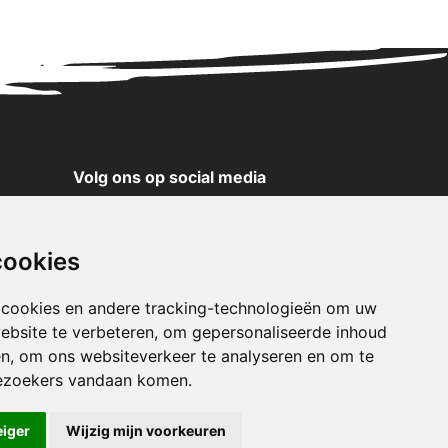
Volg ons op social media
YouTube
Instagram
cookies
Facebook
X
 cookies en andere tracking-technologieën om uw
ebsite te verbeteren, om gepersonaliseerde inhoud
Pinterest
en, om ons websiteverkeer te analyseren en om te
TikTok
ezoekers vandaan komen.
WhatsApp
eiger
Wijzig mijn voorkeuren