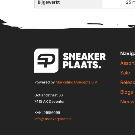
Bijgewerkt
25 m
Navig
Assort
Sale
Releas
Powered by
Marketing Concepts B.V.
Blogs
Gotlandstraat 36
Nieuw
7418 AX Deventer
KVK: 91956099
info@sneakerplaats.nl