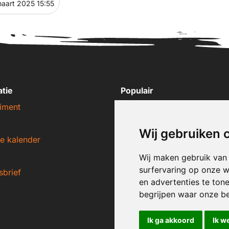
aart 2025 15:55
atie
Populair
iment
Nike sneakers
Adidas sneakers
Wij gebruiken 
e kalender
New Balance sneakers
Puma sneakers
Wij maken gebruik van
surfervaring op onze w
sbrief
Converse sneakers
en advertenties te ton
begrijpen waar onze b
Ik ga akkoord
Ik w