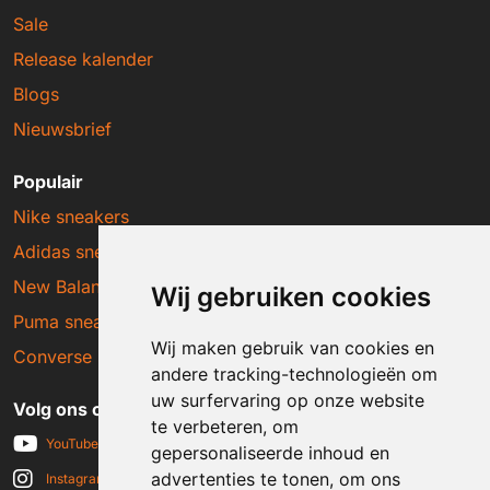
Sale
Release kalender
Blogs
Nieuwsbrief
Populair
Nike sneakers
Adidas sneakers
New Balance sneakers
Wij gebruiken cookies
Puma sneakers
Wij maken gebruik van cookies en
Converse sneakers
andere tracking-technologieën om
uw surfervaring op onze website
Volg ons op social media
te verbeteren, om
YouTube
gepersonaliseerde inhoud en
advertenties te tonen, om ons
Instagram