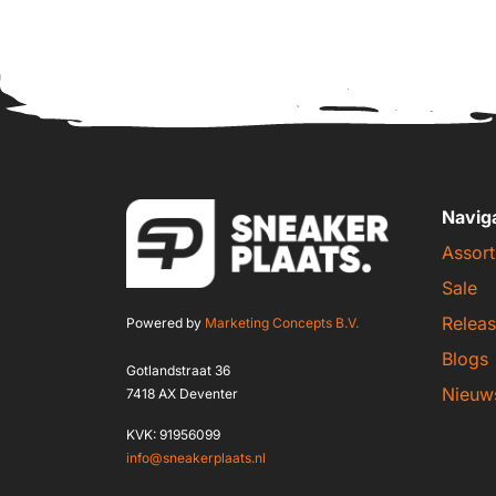
Navig
Assort
Sale
Releas
Powered by
Marketing Concepts B.V.
Blogs
Gotlandstraat 36
Nieuw
7418 AX Deventer
KVK: 91956099
info@sneakerplaats.nl