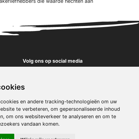
akerliefhebbers die waarde hechten aan
Volg ons op social media
YouTube
Instagram
cookies
Facebook
X
 cookies en andere tracking-technologieën om uw
ebsite te verbeteren, om gepersonaliseerde inhoud
Pinterest
en, om ons websiteverkeer te analyseren en om te
TikTok
ezoekers vandaan komen.
WhatsApp