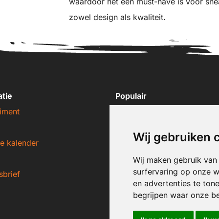
waardoor het een must-have is voor sne
zowel design als kwaliteit.
atie
Populair
iment
Nike sneakers
Adidas sneakers
Wij gebruiken 
e kalender
New Balance sneakers
Puma sneakers
Wij maken gebruik van
surfervaring op onze w
sbrief
Converse sneakers
en advertenties te ton
begrijpen waar onze b