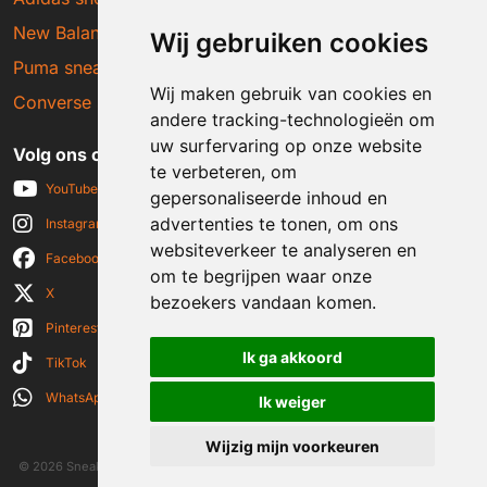
New Balance sneakers
Wij gebruiken cookies
Puma sneakers
Wij maken gebruik van cookies en
Converse sneakers
andere tracking-technologieën om
uw surfervaring op onze website
Volg ons op social media
te verbeteren, om
YouTube
gepersonaliseerde inhoud en
advertenties te tonen, om ons
Instagram
websiteverkeer te analyseren en
Facebook
om te begrijpen waar onze
X
bezoekers vandaan komen.
Pinterest
Ik ga akkoord
TikTok
WhatsApp
Ik weiger
Wijzig mijn voorkeuren
© 2026 Sneakerplaats.nl
|
Algemene voorwaarden
|
Disclaimer
|