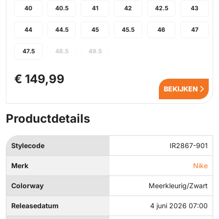
40
40.5
41
42
42.5
43
44
44.5
45
45.5
46
47
47.5
48.5
49.5
€ 149,99
BEKIJKEN
Productdetails
Stylecode
IR2867-901
Merk
Nike
Colorway
Meerkleurig/Zwart
Releasedatum
4 juni 2026 07:00