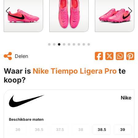
Delen
Waar is
Nike Tiempo Ligera Pro
te
koop?
Nike
Beschikbare maten
36
36.5
37.5
38
38.5
39