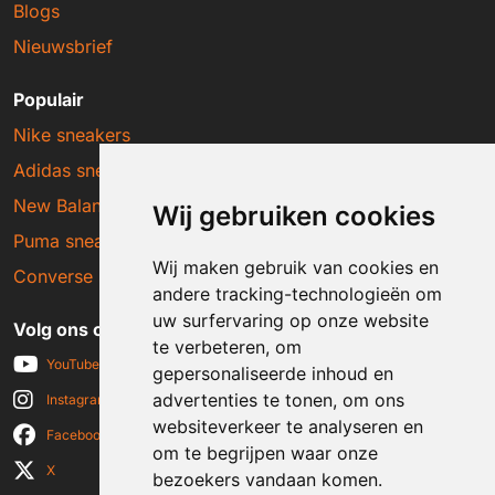
Blogs
Nieuwsbrief
Populair
Nike sneakers
Adidas sneakers
New Balance sneakers
Wij gebruiken cookies
Puma sneakers
Wij maken gebruik van cookies en
Converse sneakers
andere tracking-technologieën om
uw surfervaring op onze website
Volg ons op social media
te verbeteren, om
YouTube
gepersonaliseerde inhoud en
advertenties te tonen, om ons
Instagram
websiteverkeer te analyseren en
Facebook
om te begrijpen waar onze
X
bezoekers vandaan komen.