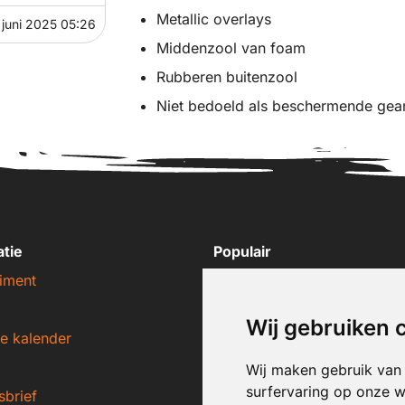
Metallic overlays
 juni 2025 05:26
Middenzool van foam
Rubberen buitenzool
Niet bedoeld als beschermende gea
atie
Populair
iment
Nike sneakers
Adidas sneakers
Wij gebruiken 
e kalender
New Balance sneakers
Puma sneakers
Wij maken gebruik van
surfervaring op onze w
sbrief
Converse sneakers