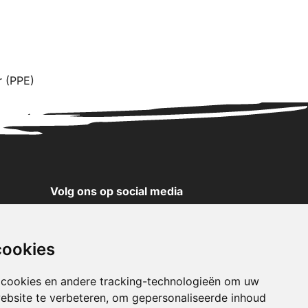
r (PPE)
Volg ons op social media
YouTube
Instagram
cookies
Facebook
X
 cookies en andere tracking-technologieën om uw
ebsite te verbeteren, om gepersonaliseerde inhoud
Pinterest