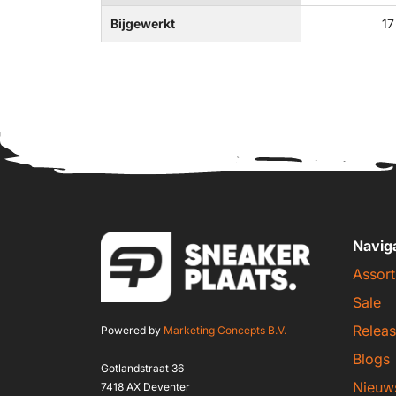
Bijgewerkt
17
Navig
Assort
Sale
Releas
Powered by
Marketing Concepts B.V.
Blogs
Gotlandstraat 36
Nieuw
7418 AX Deventer