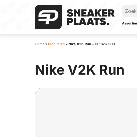
Assortim
Home
»
Producten
»
Nike V2K Run – HF1876-500
Nike V2K Run