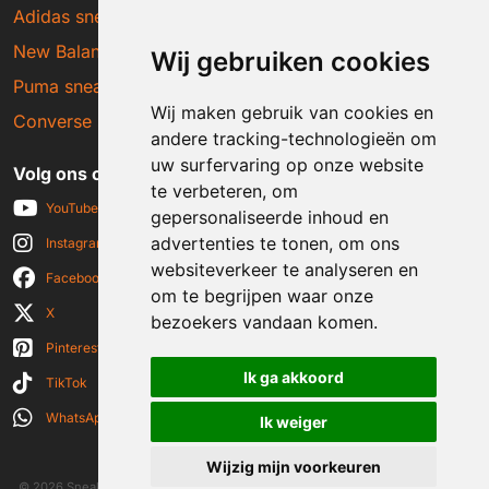
Adidas sneakers
New Balance sneakers
Wij gebruiken cookies
Puma sneakers
Wij maken gebruik van cookies en
Converse sneakers
andere tracking-technologieën om
uw surfervaring op onze website
Volg ons op social media
te verbeteren, om
YouTube
gepersonaliseerde inhoud en
advertenties te tonen, om ons
Instagram
websiteverkeer te analyseren en
Facebook
om te begrijpen waar onze
X
bezoekers vandaan komen.
Pinterest
Ik ga akkoord
TikTok
WhatsApp
Ik weiger
Wijzig mijn voorkeuren
© 2026 Sneakerplaats.nl
|
Algemene voorwaarden
|
Disclaimer
|