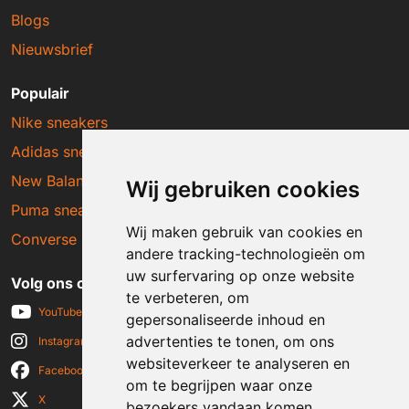
Blogs
Nieuwsbrief
Populair
Nike sneakers
Adidas sneakers
New Balance sneakers
Wij gebruiken cookies
Puma sneakers
Wij maken gebruik van cookies en
Converse sneakers
andere tracking-technologieën om
uw surfervaring op onze website
Volg ons op social media
te verbeteren, om
YouTube
gepersonaliseerde inhoud en
advertenties te tonen, om ons
Instagram
websiteverkeer te analyseren en
Facebook
om te begrijpen waar onze
X
bezoekers vandaan komen.