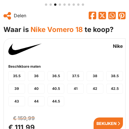
Delen
Waar is
Nike Vomero 18
te koop?
Nike
Beschikbare maten
35.5
36
36.5
37.5
38
38.5
39
40
40.5
41
42
42.5
43
44
44.5
€ 159,99
BEKIJKEN
€ 111,99