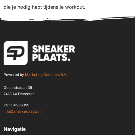
die je nodig hebt tijdens je workout.
Powered by
Marketing Concepts B.V.
Gotlandstraat 36
7418 AX Deventer
KVK: 91956099
info@sneakerplaats.nl
Navigatie