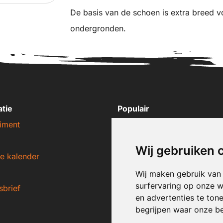
De basis van de schoen is extra breed vo
ondergronden.
atie
Populair
iment
Nike sneakers
Adidas sneakers
Wij gebruiken 
e kalender
New Balance sneakers
Puma sneakers
Wij maken gebruik van
surfervaring op onze w
sbrief
Converse sneakers
en advertenties te ton
begrijpen waar onze b