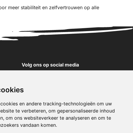
or meer stabiliteit en zelfvertrouwen op alle
Volg ons op social media
YouTube
Instagram
cookies
Facebook
X
 cookies en andere tracking-technologieën om uw
ebsite te verbeteren, om gepersonaliseerde inhoud
Pinterest
en, om ons websiteverkeer te analyseren en om te
TikTok
ezoekers vandaan komen.
WhatsApp