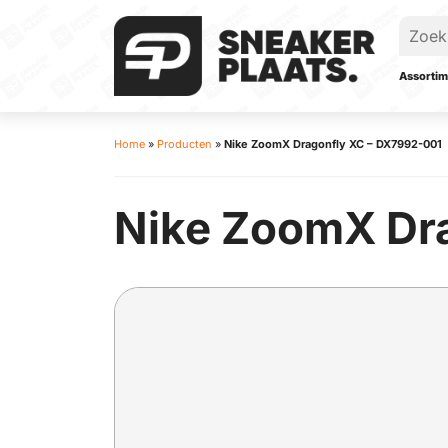
Assortim
Home
»
Producten
»
Nike ZoomX Dragonfly XC – DX7992-001
Nike ZoomX Dr