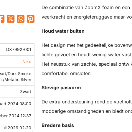
De combinatie van ZoomX foam en een pl
veerkracht en energieteruggave maar voel
Houd water buiten
Het design met het gedeeltelijke boven
DX7992-001
lichte gevoel en houdt weinig water vast. 
Nike
Het neusstuk van zachte, speciaal ontw
comfortabel omsloten.
art/Dark Smoke
t/Metallic Silver
Stevige pasvorm
Zwart
De extra ondersteuning rond de voetholt
art 2024 08:00
modderige omstandigheden en biedt onde
ober 2024 12:37
Bredere basis
 juli 2026 02:20