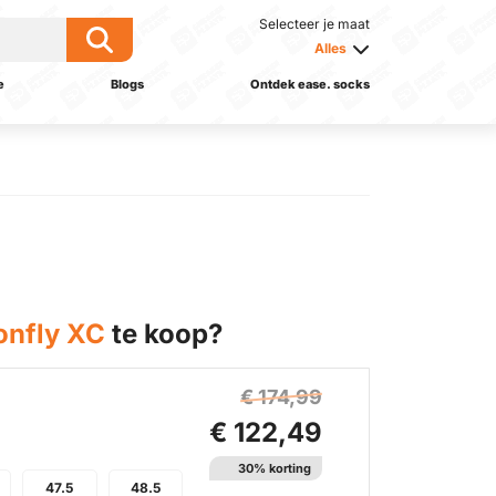
Selecteer je maat
Alles
e
Blogs
Ontdek ease. socks
onfly XC
te koop?
€ 174,99
€ 122,49
30% korting
47.5
48.5