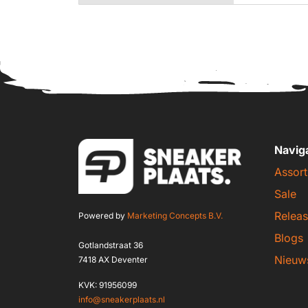
Navig
Assort
Sale
Releas
Powered by
Marketing Concepts B.V.
Blogs
Gotlandstraat 36
Nieuw
7418 AX Deventer
KVK: 91956099
info@sneakerplaats.nl