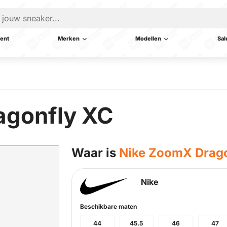
ent
Merken
Modellen
Sal
agonfly XC
Waar is
Nike ZoomX Drag
Nike
Beschikbare maten
44
45.5
46
47