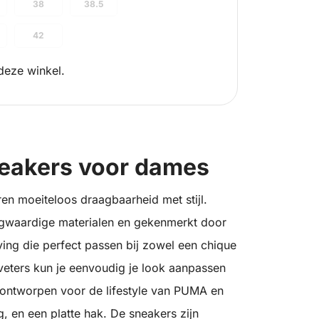
38
38.5
42
deze winkel.
neakers voor dames
n moeiteloos draagbaarheid met stijl.
ogwaardige materialen en gekenmerkt door
eving die perfect passen bij zowel een chique
r veters kun je eenvoudig je look aanpassen
 ontworpen voor de lifestyle van PUMA en
g, en een platte hak. De sneakers zijn