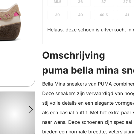
35.5
36
37
37.5
39
40
40.5
41
Helaas, deze schoen is uitverkocht in 
Omschrijving
puma bella mina s
Bella Mina sneakers van PUMA combinere
Deze sneakers zijn vervaardigd van ho
stijlvolle details en een elegante vormg
als een casual outfit. Met het extra paa
naar wens. Deze schoenen zijn speciaal
bieden een normale breedte, vetersluitin