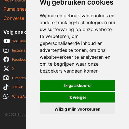
Wij gebruiken cookies
Puma sneakers
Wij maken gebruik van cookies en
Converse sneakers
andere tracking-technologieën om
uw surfervaring op onze website
Volg ons op social media
te verbeteren, om
YouTube
gepersonaliseerde inhoud en
advertenties te tonen, om ons
Instagram
websiteverkeer te analyseren en
Facebook
om te begrijpen waar onze
X
bezoekers vandaan komen.
Pinterest
Ik ga akkoord
TikTok
WhatsApp
Ik weiger
Wijzig mijn voorkeuren
© 2026 Sneakerplaats.nl
|
Algemene voorwaarden
|
Disclaimer
|
Privacy verklaring