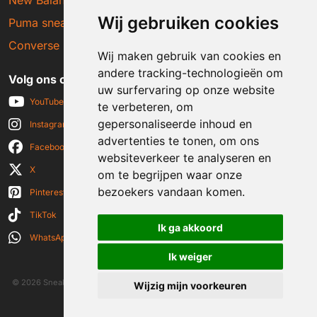
Wij gebruiken cookies
Puma sneakers
Converse sneakers
Wij maken gebruik van cookies en
andere tracking-technologieën om
Volg ons op social media
uw surfervaring op onze website
YouTube
te verbeteren, om
gepersonaliseerde inhoud en
Instagram
advertenties te tonen, om ons
Facebook
websiteverkeer te analyseren en
X
om te begrijpen waar onze
bezoekers vandaan komen.
Pinterest
TikTok
Ik ga akkoord
WhatsApp
Ik weiger
© 2026 Sneakerplaats.nl
|
Algemene voorwaarden
|
Disclaimer
|
Wijzig mijn voorkeuren
Privacy verklaring