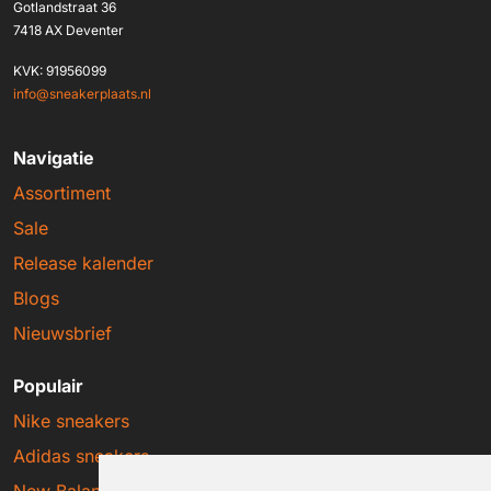
Gotlandstraat 36
7418 AX Deventer
KVK: 91956099
info@sneakerplaats.nl
Navigatie
Assortiment
Sale
Release kalender
Blogs
Nieuwsbrief
Populair
Nike sneakers
Adidas sneakers
New Balance sneakers