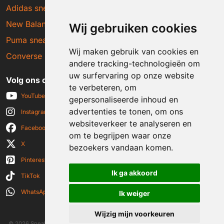
Adidas sneakers
New Balance sneakers
Wij gebruiken cookies
Puma sneakers
Wij maken gebruik van cookies en
Converse sneakers
andere tracking-technologieën om
uw surfervaring op onze website
Volg ons op social media
te verbeteren, om
YouTube
gepersonaliseerde inhoud en
advertenties te tonen, om ons
Instagram
websiteverkeer te analyseren en
Facebook
om te begrijpen waar onze
X
bezoekers vandaan komen.
Pinterest
Ik ga akkoord
TikTok
WhatsApp
Ik weiger
Wijzig mijn voorkeuren
© 2026 Sneakerplaats.nl
|
Algemene voorwaarden
|
Disclaimer
|