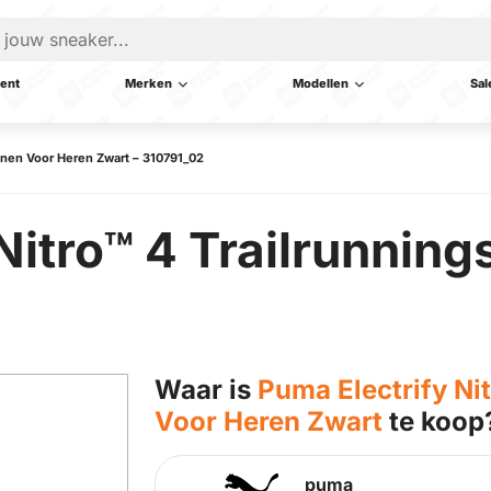
ent
Merken
Modellen
Sal
oenen Voor Heren Zwart – 310791_02
Nitro™ 4 Trailrunnin
Waar is
Puma Electrify Ni
Voor Heren Zwart
te koop
puma