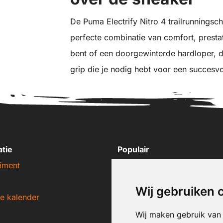
De Puma Electrify Nitro 4 trailrunningsc
perfecte combinatie van comfort, presta
bent of een doorgewinterde hardloper, 
grip die je nodig hebt voor een succesvol
atie
Populair
iment
Nike sneakers
Adidas sneakers
Wij gebruiken 
e kalender
New Balance sneakers
Puma sneakers
Wij maken gebruik van