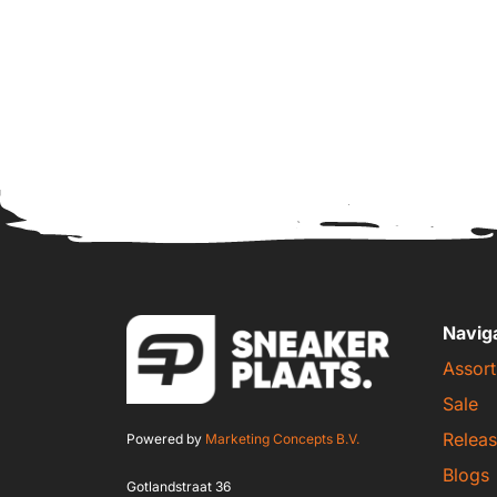
Navig
Assort
Sale
Releas
Powered by
Marketing Concepts B.V.
Blogs
Gotlandstraat 36