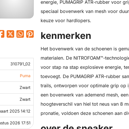
energie, PUMAGRIP ATR-rubber voor gr
speciaal bovenwerk van mesh voor duurza
keuze voor hardlopers.
kenmerken
Het bovenwerk van de schoenen is gem
materialen. De NITROFOAM™-technologie
310791_02
voor stap na stap explosieve energie, t
Puma
toevoegt. De PUMAGRIP ATR-rubber samens
trails, ontworpen voor optimale grip op
Zwart
een bovenwerk van ademend mesh, een 
Zwart
hoogteverschil van hiel tot neus van 8
maart 2025 14:12
pronatie, voldoen deze schoenen aan di
stus 2026 17:51
over de sneaker