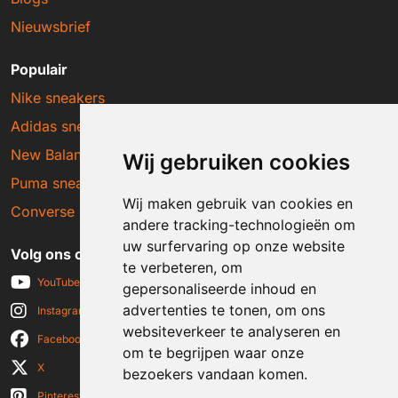
Nieuwsbrief
Populair
Nike sneakers
Adidas sneakers
New Balance sneakers
Wij gebruiken cookies
Puma sneakers
Wij maken gebruik van cookies en
Converse sneakers
andere tracking-technologieën om
uw surfervaring op onze website
Volg ons op social media
te verbeteren, om
YouTube
gepersonaliseerde inhoud en
advertenties te tonen, om ons
Instagram
websiteverkeer te analyseren en
Facebook
om te begrijpen waar onze
X
bezoekers vandaan komen.
Pinterest