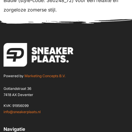
Blauw (style-code: 360248_72) voor een relaxte en
zorgeloze zomerse stijl.
Powered by
Marketing Concepts B.V.
Gotlandstraat 36
7418 AX Deventer
KVK: 91956099
info@sneakerplaats.nl
Navigatie