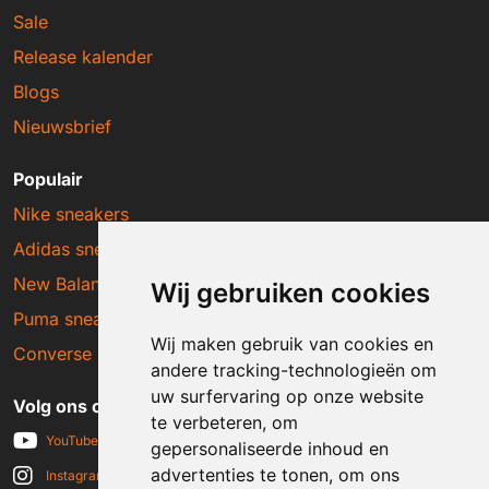
Sale
Release kalender
Blogs
Nieuwsbrief
Populair
Nike sneakers
Adidas sneakers
New Balance sneakers
Wij gebruiken cookies
Puma sneakers
Wij maken gebruik van cookies en
Converse sneakers
andere tracking-technologieën om
uw surfervaring op onze website
Volg ons op social media
te verbeteren, om
YouTube
gepersonaliseerde inhoud en
advertenties te tonen, om ons
Instagram