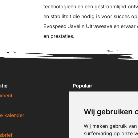
technologieën en een gestroomlijnd ont
en stabiliteit die nodig is voor succes 
Evospeed Javelin Ultraweave en ervaar 
en prestaties.
atie
Populair
iment
Nike sneakers
Adidas sneakers
Wij gebruiken 
e kalender
New Balance sneakers
Puma sneakers
Wij maken gebruik van
surfervaring op onze w
sbrief
Converse sneakers