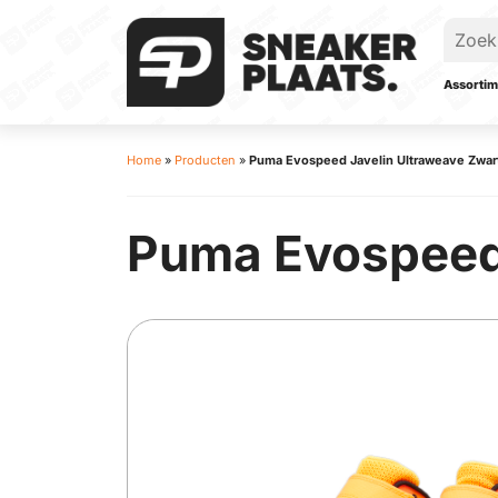
Assortim
Home
»
Producten
»
Puma Evospeed Javelin Ultraweave Zwar
Puma Evospeed 