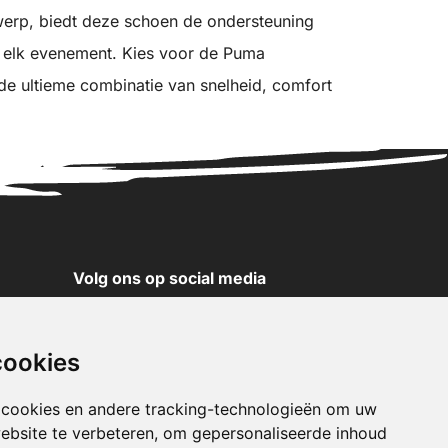
werp, biedt deze schoen de ondersteuning
op elk evenement. Kies voor de Puma
de ultieme combinatie van snelheid, comfort
Volg ons op social media
YouTube
Instagram
cookies
Facebook
X
 cookies en andere tracking-technologieën om uw
ebsite te verbeteren, om gepersonaliseerde inhoud
Pinterest