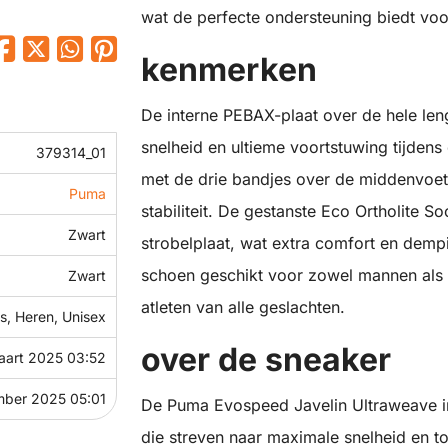
wat de perfecte ondersteuning biedt voor
kenmerken
De interne PEBAX-plaat over de hele le
snelheid en ultieme voortstuwing tijden
379314_01
met de drie bandjes over de middenvoet
Puma
stabiliteit. De gestanste Eco Ortholite So
Zwart
strobelplaat, wat extra comfort en dempi
schoen geschikt voor zowel mannen als 
Zwart
atleten van alle geslachten.
, Heren, Unisex
over de sneaker
aart 2025 03:52
mber 2025 05:01
De Puma Evospeed Javelin Ultraweave in 
die streven naar maximale snelheid en t