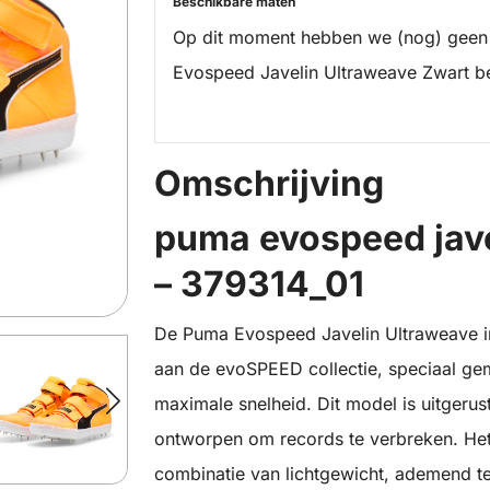
Beschikbare maten
Op dit moment hebben we (nog) geen
Evospeed Javelin Ultraweave Zwart b
Omschrijving
puma evospeed jave
– 379314_01
De Puma Evospeed Javelin Ultraweave in 
aan de evoSPEED collectie, speciaal gem
maximale snelheid. Dit model is uitgeru
ontworpen om records te verbreken. H
combinatie van lichtgewicht, ademend t