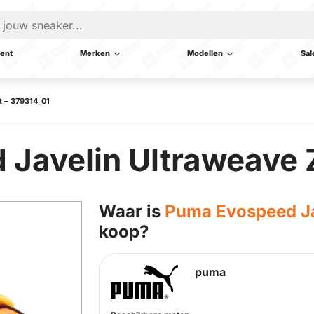
ent
Merken
Modellen
Sal
t – 379314_01
Javelin Ultraweave 
Waar is
Puma Evospeed Ja
koop?
puma