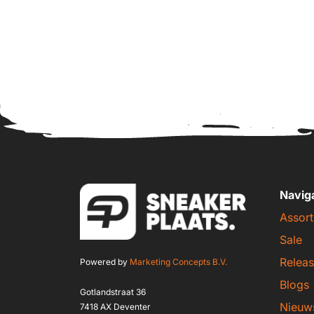
Navig
Assort
Sale
Releas
Powered by
Marketing Concepts B.V.
Blogs
Gotlandstraat 36
Nieuw
7418 AX Deventer