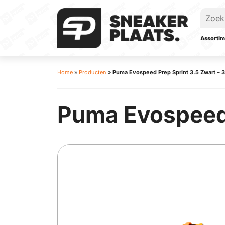
Assortim
Home
»
Producten
»
Puma Evospeed Prep Sprint 3.5 Zwart – 
Puma Evospeed 