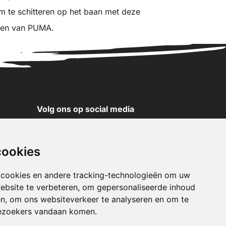
om te schitteren op het baan met deze
enen van PUMA.
Volg ons op social media
YouTube
Instagram
cookies
Facebook
X
 cookies en andere tracking-technologieën om uw
ebsite te verbeteren, om gepersonaliseerde inhoud
Pinterest
en, om ons websiteverkeer te analyseren en om te
TikTok
ezoekers vandaan komen.
WhatsApp