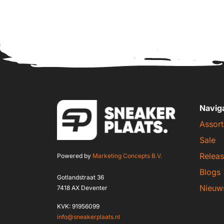
Navig
Assort
Sale
Releas
Powered by
Marketing Concepts B.V.
Blogs
Gotlandstraat 36
Nieuw
7418 AX Deventer
KVK: 91956099
info@sneakerplaats.nl