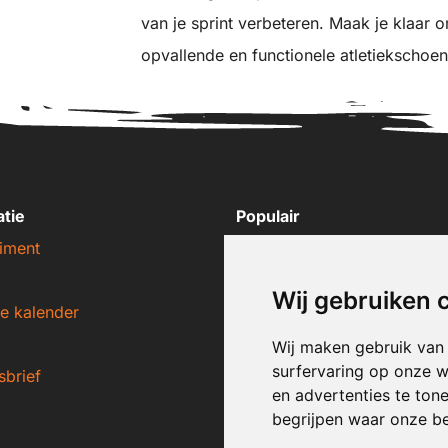
van je sprint verbeteren. Maak je klaar 
opvallende en functionele atletiekscho
atie
Populair
iment
Nike sneakers
Adidas sneakers
Wij gebruiken 
e kalender
New Balance sneakers
Puma sneakers
Wij maken gebruik van
surfervaring op onze w
sbrief
Converse sneakers
en advertenties te ton
begrijpen waar onze b