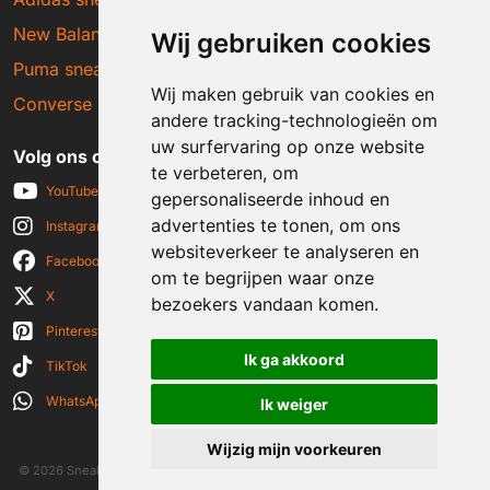
New Balance sneakers
Wij gebruiken cookies
Puma sneakers
Wij maken gebruik van cookies en
Converse sneakers
andere tracking-technologieën om
uw surfervaring op onze website
Volg ons op social media
te verbeteren, om
YouTube
gepersonaliseerde inhoud en
advertenties te tonen, om ons
Instagram
websiteverkeer te analyseren en
Facebook
om te begrijpen waar onze
X
bezoekers vandaan komen.
Pinterest
Ik ga akkoord
TikTok
WhatsApp
Ik weiger
Wijzig mijn voorkeuren
© 2026 Sneakerplaats.nl
|
Algemene voorwaarden
|
Disclaimer
|