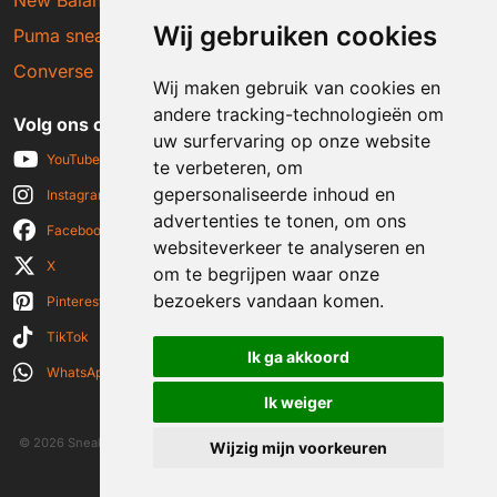
Wij gebruiken cookies
Puma sneakers
Converse sneakers
Wij maken gebruik van cookies en
andere tracking-technologieën om
Volg ons op social media
uw surfervaring op onze website
YouTube
te verbeteren, om
gepersonaliseerde inhoud en
Instagram
advertenties te tonen, om ons
Facebook
websiteverkeer te analyseren en
X
om te begrijpen waar onze
bezoekers vandaan komen.
Pinterest
TikTok
Ik ga akkoord
WhatsApp
Ik weiger
© 2026 Sneakerplaats.nl
|
Algemene voorwaarden
|
Disclaimer
|
Wijzig mijn voorkeuren
Privacy verklaring