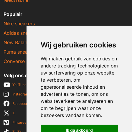
Populair
Nike sneakers
Adidas sneakers
New Balance sneakers
Wij gebruiken cookies
Puma sneakers
Wij maken gebruik van cookies en
Converse sneakers
andere tracking-technologieën om
uw surfervaring op onze website
Volg ons op social media
te verbeteren, om
YouTube
gepersonaliseerde inhoud en
advertenties te tonen, om ons
Instagram
websiteverkeer te analyseren en
Facebook
om te begrijpen waar onze
X
bezoekers vandaan komen.
Pinterest
Ik ga akkoord
TikTok