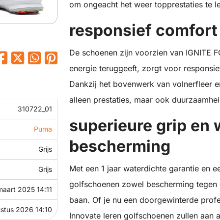
om ongeacht het weer topprestaties te l
responsief comfor
De schoenen zijn voorzien van IGNITE F
energie teruggeeft, zorgt voor responsi
Dankzij het bovenwerk van volnerfleer e
alleen prestaties, maar ook duurzaamhei
310722_01
superieure grip en 
Puma
bescherming
Grijs
Met een 1 jaar waterdichte garantie en 
Grijs
golfschoenen zowel bescherming tegen d
maart 2025 14:11
baan. Of je nu een doorgewinterde profe
stus 2026 14:10
Innovate leren golfschoenen zullen aan a