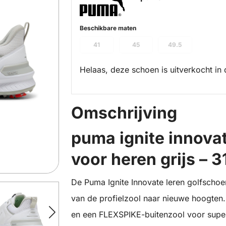
Beschikbare maten
41
45
49.5
Helaas, deze schoen is uitverkocht in 
Omschrijving
puma ignite innova
voor heren grijs – 
De Puma Ignite Innovate leren golfschoene
van de profielzool naar nieuwe hoogten
en een FLEXSPIKE-buitenzool voor super