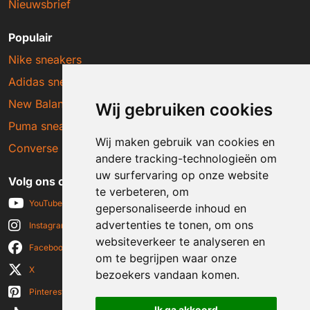
Nieuwsbrief
Populair
Nike sneakers
Adidas sneakers
New Balance sneakers
Wij gebruiken cookies
Puma sneakers
Wij maken gebruik van cookies en
Converse sneakers
andere tracking-technologieën om
uw surfervaring op onze website
Volg ons op social media
te verbeteren, om
YouTube
gepersonaliseerde inhoud en
advertenties te tonen, om ons
Instagram
websiteverkeer te analyseren en
Facebook
om te begrijpen waar onze
X
bezoekers vandaan komen.
Pinterest
Ik ga akkoord