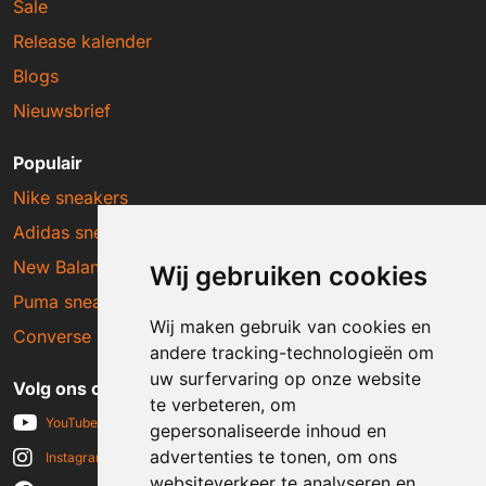
Sale
Release kalender
Blogs
Nieuwsbrief
Populair
Nike sneakers
Adidas sneakers
New Balance sneakers
Wij gebruiken cookies
Puma sneakers
Wij maken gebruik van cookies en
Converse sneakers
andere tracking-technologieën om
uw surfervaring op onze website
Volg ons op social media
te verbeteren, om
YouTube
gepersonaliseerde inhoud en
advertenties te tonen, om ons
Instagram
websiteverkeer te analyseren en