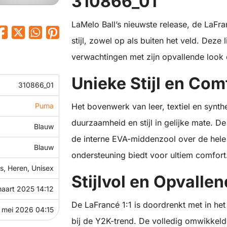
310866_01
LaMelo Ball’s nieuwste release, de LaFra
stijl, zowel op als buiten het veld. Deze 
verwachtingen met zijn opvallende look e
Unieke Stijl en Com
310866_01
Het bovenwerk van leer, textiel en synth
Puma
duurzaamheid en stijl in gelijke mate. De 
Blauw
de interne EVA-middenzool over de hele
Blauw
ondersteuning biedt voor ultiem comfort
, Heren, Unisex
Stijlvol en Opvallen
maart 2025 14:12
De LaFrancé 1:1 is doordrenkt met in het
 mei 2026 04:15
bij de Y2K-trend. De volledig omwikkelde