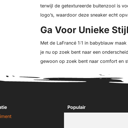
terwijl de getextureerde buitenzool is 
logo’s, waardoor deze sneaker echt opva
Ga Voor Unieke Stij
Met de LaFrancé 1:1 in babyblauw maak j
je nu op zoek bent naar een onderscheid
gewoon op zoek bent naar comfort en stij
atie
Populair
iment
Nike sneakers
Adidas sneakers