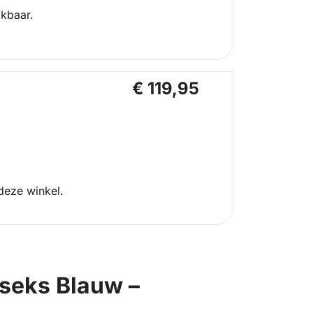
ikbaar.
€ 119,95
deze winkel.
iseks Blauw –