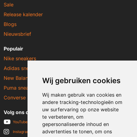
Sale
Release kalender
Blogs
Nieuwsbrief
Populair
Nike sneakers
Adidas sneakers
New Balance sneakers
Wij gebruiken cookies
Puma sneakers
Wij maken gebruik van cookies en
Converse sneakers
andere tracking-technologieën om
uw surfervaring op onze website
Volg ons op social media
te verbeteren, om
YouTube
gepersonaliseerde inhoud en
advertenties te tonen, om ons
Instagram