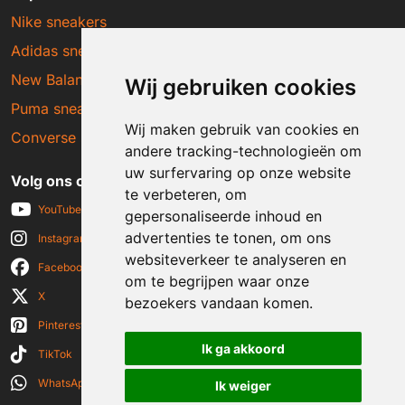
Nike sneakers
Adidas sneakers
New Balance sneakers
Wij gebruiken cookies
Puma sneakers
Wij maken gebruik van cookies en
Converse sneakers
andere tracking-technologieën om
uw surfervaring op onze website
Volg ons op social media
te verbeteren, om
YouTube
gepersonaliseerde inhoud en
advertenties te tonen, om ons
Instagram
websiteverkeer te analyseren en
Facebook
om te begrijpen waar onze
X
bezoekers vandaan komen.
Pinterest
Ik ga akkoord
TikTok
WhatsApp
Ik weiger